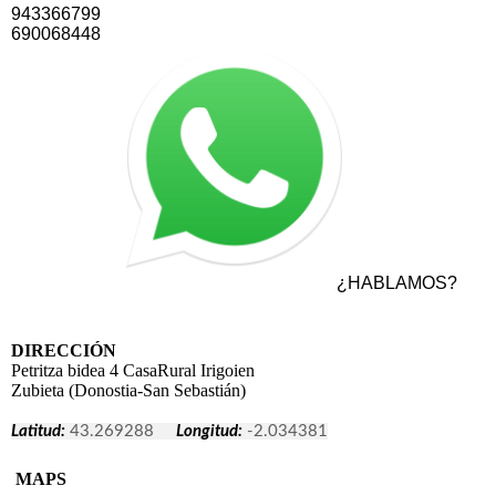
943366799
690068448
¿HABLAMOS?
DIRECCIÓN
Petritza bidea 4 CasaRural Irigoien
Zubieta (Donostia-San Sebastián)
Latitud:
43.269288
Longitud:
-2.034381
MAPS