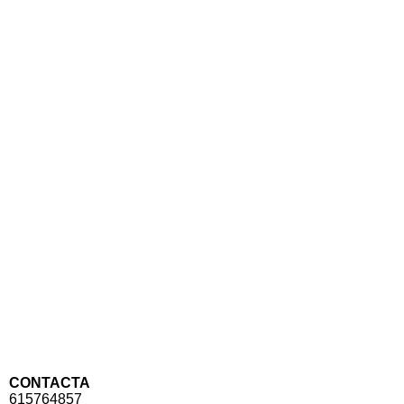
20200918_151302
CONTACTA
615764857